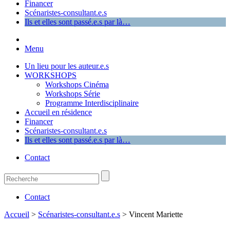
Financer
Scénaristes-consultant.e.s
Ils et elles sont passé.e.s par là…
Menu
Un lieu pour les auteur.e.s
WORKSHOPS
Workshops Cinéma
Workshops Série
Programme Interdisciplinaire
Accueil en résidence
Financer
Scénaristes-consultant.e.s
Ils et elles sont passé.e.s par là…
Contact
Contact
Accueil
>
Scénaristes-consultant.e.s
>
Vincent Mariette