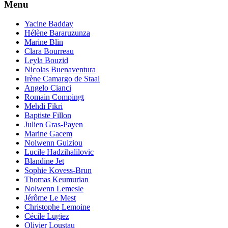
Menu
Yacine Badday
Hélène Bararuzunza
Marine Blin
Clara Bourreau
Leyla Bouzid
Nicolas Buenaventura
Irène Camargo de Staal
Angelo Cianci
Romain Compingt
Mehdi Fikri
Baptiste Fillon
Julien Gras-Payen
Marine Gacem
Nolwenn Guiziou
Lucile Hadzihalilovic
Blandine Jet
Sophie Kovess-Brun
Thomas Keumurian
Nolwenn Lemesle
Jérôme Le Mest
Christophe Lemoine
Cécile Lugiez
Olivier Loustau