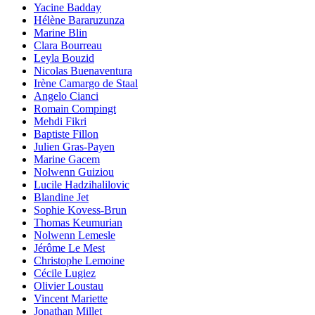
Yacine Badday
Hélène Bararuzunza
Marine Blin
Clara Bourreau
Leyla Bouzid
Nicolas Buenaventura
Irène Camargo de Staal
Angelo Cianci
Romain Compingt
Mehdi Fikri
Baptiste Fillon
Julien Gras-Payen
Marine Gacem
Nolwenn Guiziou
Lucile Hadzihalilovic
Blandine Jet
Sophie Kovess-Brun
Thomas Keumurian
Nolwenn Lemesle
Jérôme Le Mest
Christophe Lemoine
Cécile Lugiez
Olivier Loustau
Vincent Mariette
Jonathan Millet