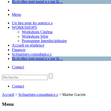
Ils et elles sont passé.e.s par là…
Menu
Un lieu pour les auteur.e.s
WORKSHOPS
Workshops Cinéma
Workshops Série
Programme Interdisciplinaire
Accueil en résidence
Financer
Scénaristes-consultant.e.s
Ils et elles sont passé.e.s par là…
Contact
Contact
Accueil
>
Scénaristes-consultant.e.s
>
Marine Gacem
Menu