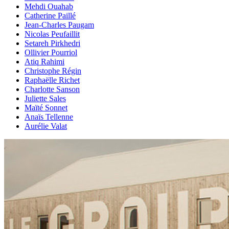
Mehdi Ouahab
Catherine Paillé
Jean-Charles Paugam
Nicolas Peufaillit
Setareh Pirkhedri
Ollivier Pourriol
Atiq Rahimi
Christophe Régin
Raphaëlle Richet
Charlotte Sanson
Juliette Sales
Maïté Sonnet
Anaïs Tellenne
Aurélie Valat