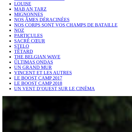
LOUISE
MAB AN TARZ
MIGNONNES
NOS ÂMES DÉRACINÉES
NOS CORPS SONT VOS CHAMPS DE BATAILLE
NOZ
PARTICULES
SACRÉ CŒUR
STELO
TÊTARD
THE BELGIAN WAVE
ÚLTIMAS ONDAS
UN GRAND MUR
VINCENT ET LES AUTRES
LE BOOST CAMP 2017
LE BOOST CAMP 2018
UN VENT D’OUEST SUR LE CINÉMA