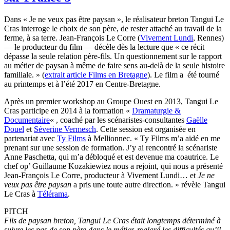
Dans « Je ne veux pas être paysan », le réalisateur breton Tangui Le
Cras interroge le choix de son père, de rester attaché au travail de la
ferme, à sa terre. Jean-François Le Corre (
Vivement Lundi
, Rennes)
— le producteur du film — décèle dès la lecture que « ce récit
dépasse la seule relation père-fils. Un questionnement sur le rapport
au métier de paysan à même de faire sens au-delà de la seule histoire
familiale. » (
extrait article Films en Bretagne
). Le film a été tourné
au printemps et à l’été 2017 en Centre-Bretagne.
Après un premier workshop au Groupe Ouest en 2013, Tangui Le
Cras participe en 2014 à la formation «
Dramaturgie &
Documentaire
« , coaché par les scénaristes-consultantes
Gaëlle
Douel
et
Séverine Vermesch
. Cette session est organisée en
partenariat avec
Ty Films
à Mellionnec. « Ty Films m’a aidé en me
prenant sur une session de formation. J’y ai rencontré la scénariste
Anne Paschetta, qui m’a débloqué et est devenue ma coautrice. Le
chef op’ Guillaume Kozakiewiez nous a rejoint, qui nous a présenté
Jean-François Le Corre, producteur à Vivement Lundi… et
Je ne
veux pas être paysan
a pris une toute autre direction. » révèle Tangui
Le Cras à
Télérama
.
PITCH
Fils de paysan breton, Tangui Le Cras était longtemps déterminé à
suivre les pas de son père dans le métier, malgré les difficultés qu’il