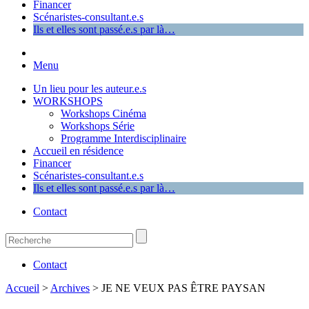
Financer
Scénaristes-consultant.e.s
Ils et elles sont passé.e.s par là…
Menu
Un lieu pour les auteur.e.s
WORKSHOPS
Workshops Cinéma
Workshops Série
Programme Interdisciplinaire
Accueil en résidence
Financer
Scénaristes-consultant.e.s
Ils et elles sont passé.e.s par là…
Contact
Contact
Accueil
>
Archives
>
JE NE VEUX PAS ÊTRE PAYSAN