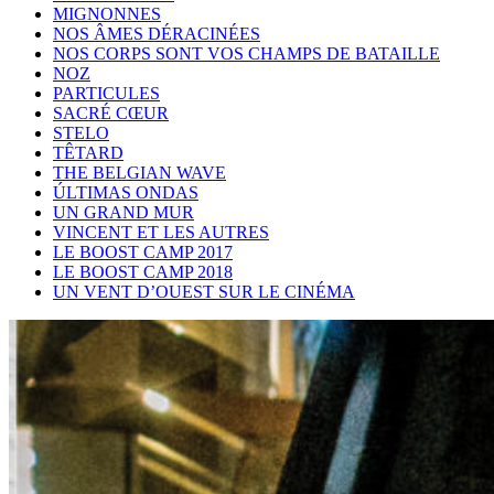
MIGNONNES
NOS ÂMES DÉRACINÉES
NOS CORPS SONT VOS CHAMPS DE BATAILLE
NOZ
PARTICULES
SACRÉ CŒUR
STELO
TÊTARD
THE BELGIAN WAVE
ÚLTIMAS ONDAS
UN GRAND MUR
VINCENT ET LES AUTRES
LE BOOST CAMP 2017
LE BOOST CAMP 2018
UN VENT D’OUEST SUR LE CINÉMA