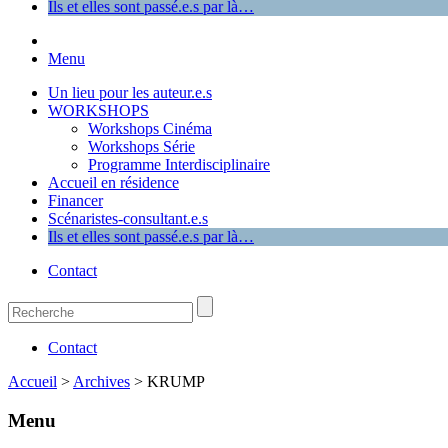
Ils et elles sont passé.e.s par là…
Menu
Un lieu pour les auteur.e.s
WORKSHOPS
Workshops Cinéma
Workshops Série
Programme Interdisciplinaire
Accueil en résidence
Financer
Scénaristes-consultant.e.s
Ils et elles sont passé.e.s par là…
Contact
Contact
Accueil
>
Archives
>
KRUMP
Menu