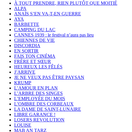
À TOUT PRENDRE, RIEN PLUTÔT QUE MOITIÉ
ALPA
ANAÏS S’EN VA-T-EN GUERRE
AYA
BARBETTE
CAMPING DU LAC
CANNES 1939 : le festival n’aura pas lieu
CHIENNES DE VIE
DISCORDIA
EN SORTIR
FAIS TON CINÉMA
FRÈRE ET SŒUR
HEUREUX LES FÊLÉS
J’ARRIVE
JE NE VEUX PAS ÊTRE PAYSAN
KRUMP
L’AMOUR EN PLAN
L’ARBRE DES SINGES
L’EMPLOYÉE DU MOIS
L’OMBRE DES CORBEAUX
LA DAME DE SAINT-LUNAIRE
LIBRE GARANCE !
LOSERS REVOLUTION
LOUISE
MAB AN TARZ