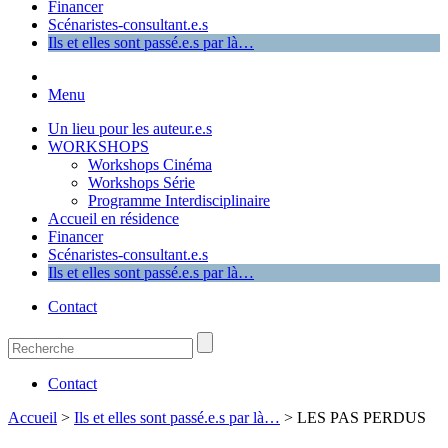
Financer
Scénaristes-consultant.e.s
Ils et elles sont passé.e.s par là…
Menu
Un lieu pour les auteur.e.s
WORKSHOPS
Workshops Cinéma
Workshops Série
Programme Interdisciplinaire
Accueil en résidence
Financer
Scénaristes-consultant.e.s
Ils et elles sont passé.e.s par là…
Contact
Contact
Accueil
>
Ils et elles sont passé.e.s par là…
>
LES PAS PERDUS