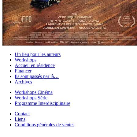
Un lieu pour les auteurs
Workshops
Accueil en résidence
Financer
Ils sont passés par là…
Archives
Workshops Cinéma
Workshops Série
Programme Interdisciplinaire
Contact
Liens
Conditions générales de ventes