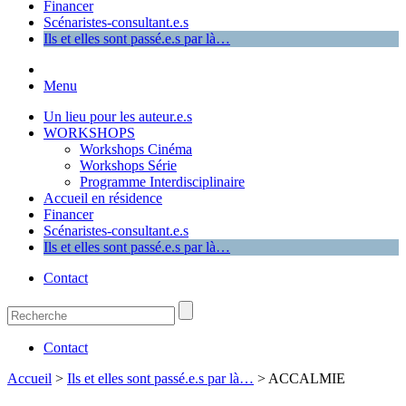
Financer
Scénaristes-consultant.e.s
Ils et elles sont passé.e.s par là…
Menu
Un lieu pour les auteur.e.s
WORKSHOPS
Workshops Cinéma
Workshops Série
Programme Interdisciplinaire
Accueil en résidence
Financer
Scénaristes-consultant.e.s
Ils et elles sont passé.e.s par là…
Contact
Contact
Accueil
>
Ils et elles sont passé.e.s par là…
>
ACCALMIE