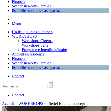
Financer
Scénaristes-consultant.e.s
Ils et elles sont passé.e.s par là…
Menu
Un lieu pour les auteur.e.s
WORKSHOPS
Workshops Cinéma
Workshops Série
Programme Interdisciplinaire
Accueil en résidence
Financer
Scénaristes-consultant.e.s
Ils et elles sont passé.e.s par là…
Contact
Contact
Accueil
>
WORKSHOPS
>
[Série] Bâtir un concept