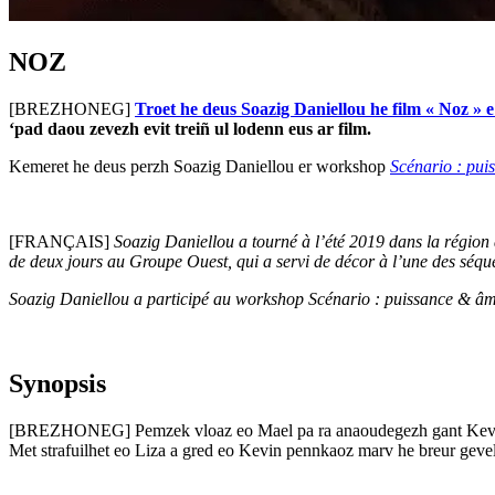
NOZ
[BREZHONEG]
Troet he deus Soazig Daniellou he film « Noz » 
‘pad daou zevezh evit treiñ ul lodenn eus ar film.
Kemeret he deus perzh Soazig Daniellou er workshop
Scénario : pu
[FRANÇAIS]
Soazig Daniellou a tourné à l’été 2019 dans la région 
de deux jours au Groupe Ouest, qui a servi de décor à l’une des séqu
Soazig Daniellou a participé au workshop Scénario : puissance & â
Synopsis
[BREZHONEG] Pemzek vloaz eo Mael pa ra anaoudegezh gant Kevin,
Met strafuilhet eo Liza a gred eo Kevin pennkaoz marv he breur geve