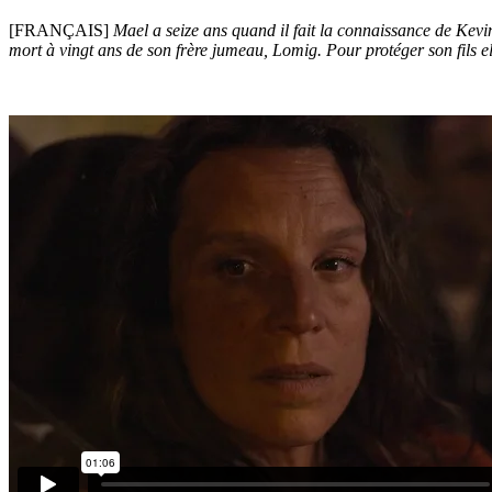
[FRANÇAIS]
Mael a seize ans quand il fait la connaissance de Kevi
mort à vingt ans de son frère jumeau, Lomig. Pour protéger son fils el