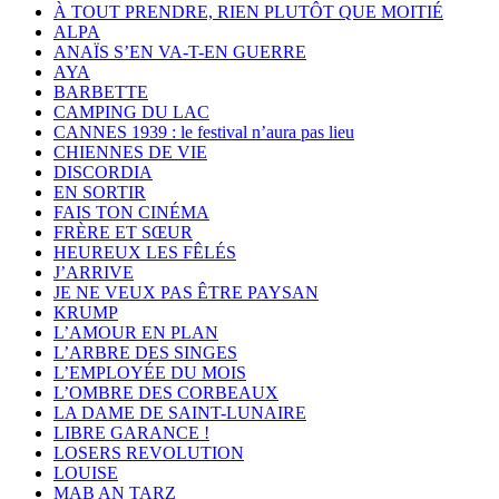
À TOUT PRENDRE, RIEN PLUTÔT QUE MOITIÉ
ALPA
ANAÏS S’EN VA-T-EN GUERRE
AYA
BARBETTE
CAMPING DU LAC
CANNES 1939 : le festival n’aura pas lieu
CHIENNES DE VIE
DISCORDIA
EN SORTIR
FAIS TON CINÉMA
FRÈRE ET SŒUR
HEUREUX LES FÊLÉS
J’ARRIVE
JE NE VEUX PAS ÊTRE PAYSAN
KRUMP
L’AMOUR EN PLAN
L’ARBRE DES SINGES
L’EMPLOYÉE DU MOIS
L’OMBRE DES CORBEAUX
LA DAME DE SAINT-LUNAIRE
LIBRE GARANCE !
LOSERS REVOLUTION
LOUISE
MAB AN TARZ