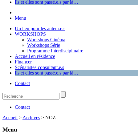
Ils et elles sont passé.e.s par là…
Menu
Un lieu pour les auteur.e.s
WORKSHOPS
Workshops Cinéma
Workshops Série
Programme Interdisciplinaire
Accueil en résidence
Financer
Scénaristes-consultant.e.s
Ils et elles sont passé.e.s par là…
Contact
Contact
Accueil
>
Archives
>
NOZ
Menu