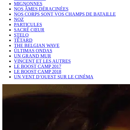
MIGNONNES
NOS ÂMES DÉRACINÉES
NOS CORPS SONT VOS CHAMPS DE BATAILLE
NOZ
PARTICULES
SACRÉ CŒUR
STELO
TÊTARD
THE BELGIAN WAVE
ÚLTIMAS ONDAS
UN GRAND MUR
VINCENT ET LES AUTRES
LE BOOST CAMP 2017
LE BOOST CAMP 2018
UN VENT D’OUEST SUR LE CINÉMA