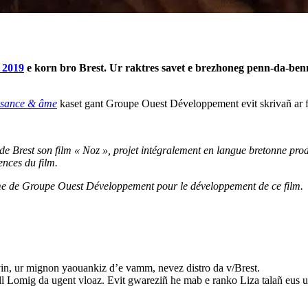
e 2019
e korn bro Brest. Ur raktres savet e brezhoneg penn-da-ben
issance & âme
kaset gant Groupe Ouest Développement evit skrivañ ar f
de Brest son film « Noz », projet intégralement en langue bretonne pro
ences du film.
me de Groupe Ouest Développement pour le développement de ce film.
 ur mignon yaouankiz d’e vamm, nevez distro da v/Brest.
ll Lomig da ugent vloaz. Evit gwareziñ he mab e ranko Liza talañ eus 