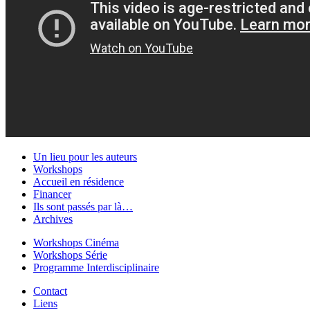
Un lieu pour les auteurs
Workshops
Accueil en résidence
Financer
Ils sont passés par là…
Archives
Workshops Cinéma
Workshops Série
Programme Interdisciplinaire
Contact
Liens