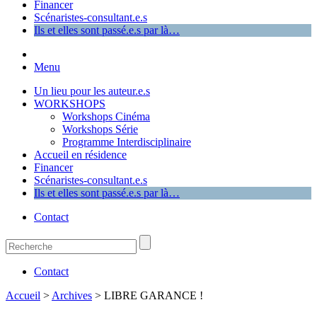
Financer
Scénaristes-consultant.e.s
Ils et elles sont passé.e.s par là…
Menu
Un lieu pour les auteur.e.s
WORKSHOPS
Workshops Cinéma
Workshops Série
Programme Interdisciplinaire
Accueil en résidence
Financer
Scénaristes-consultant.e.s
Ils et elles sont passé.e.s par là…
Contact
Contact
Accueil
>
Archives
>
LIBRE GARANCE !