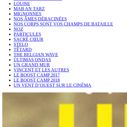
LOUISE
MAB AN TARZ
MIGNONNES
NOS ÂMES DÉRACINÉES
NOS CORPS SONT VOS CHAMPS DE BATAILLE
NOZ
PARTICULES
SACRÉ CŒUR
STELO
TÊTARD
THE BELGIAN WAVE
ÚLTIMAS ONDAS
UN GRAND MUR
VINCENT ET LES AUTRES
LE BOOST CAMP 2017
LE BOOST CAMP 2018
UN VENT D’OUEST SUR LE CINÉMA