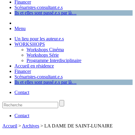
Financer
Scénaristes-consultant.e.s
Ils et elles sont passé.e.s par là…
Menu
Un lieu pour les auteur.e.s
WORKSHOPS
Workshops Cinéma
Workshops Série
Programme Interdisciplinaire
Accueil en résidence
Financer
Scénaristes-consultant.e.s
Ils et elles sont passé.e.s par là…
Contact
Contact
Accueil
>
Archives
>
LA DAME DE SAINT-LUNAIRE