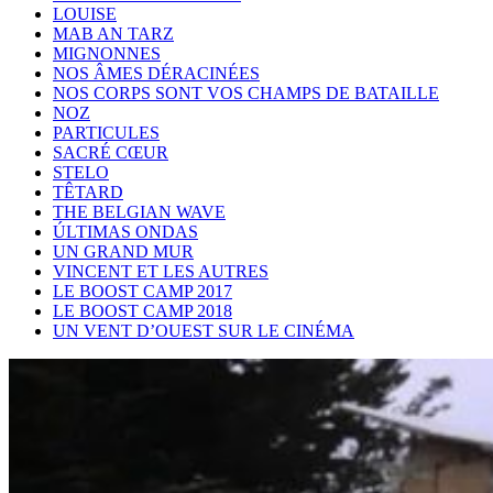
LOUISE
MAB AN TARZ
MIGNONNES
NOS ÂMES DÉRACINÉES
NOS CORPS SONT VOS CHAMPS DE BATAILLE
NOZ
PARTICULES
SACRÉ CŒUR
STELO
TÊTARD
THE BELGIAN WAVE
ÚLTIMAS ONDAS
UN GRAND MUR
VINCENT ET LES AUTRES
LE BOOST CAMP 2017
LE BOOST CAMP 2018
UN VENT D’OUEST SUR LE CINÉMA