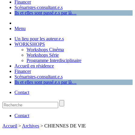
Financer
Scénaristes-consultant.e.s
Ils et elles sont passé.e.s par là…
Menu
Un lieu pour les auteur.e.s
WORKSHOPS
Workshops Cinéma
Workshops Série
Programme Interdisciplinaire
Accueil en résidence
Financer
Scénaristes-consultant.e.s
Ils et elles sont passé.e.s par là…
Contact
Contact
Accueil
>
Archives
>
CHIENNES DE VIE